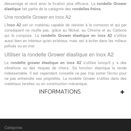
desserrage et rend ainsi la fixation plus efficace. La
rondelle Grower
élastique
fait partie de la catégorie des
rondelles freins
.
Une rondelle Grower en inox A2
L'
inox A2
est un matériau capable de résister à la corrosion et qui par
conséquent ne rouille pas, grâce au Nickel, au Chrome et au Carbone
qui le compose. La
rondelle Grower élastique en inox A2
s'utilise
aussi bien en intérieur qu'en extérieur, mais est à éviter dans les milieux
pollués ou en mer.
Utiliser la rondelle Grower élastique en inox A2
La
rondelle grower élastique en inox A2
s'utilise lorsqu'il y a des
vibrations ou des risques de chocs. Sa fonction élastique la rende
indesserrable. Il est cependant conseillé ne pas trop serrer l'écrou pour
ne pas enfreindre ses propriétés. La rondelle Grower s'utilise dans des
matériaux tendres ou en construction mécanique.
INFORMATIONS
Catégories