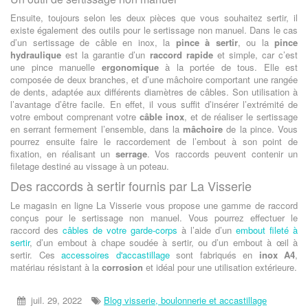
Ensuite, toujours selon les deux pièces que vous souhaitez sertir, il
existe également des outils pour le sertissage non manuel. Dans le cas
d’un sertissage de câble en inox, la
pince à sertir
, ou la
pince
hydraulique
est la garantie d’un
raccord rapide
et simple, car c’est
une pince manuelle
ergonomique
à la portée de tous. Elle est
composée de deux branches, et d’une mâchoire comportant une rangée
de dents, adaptée aux différents diamètres de câbles. Son utilisation à
l’avantage d’être facile. En effet, il vous suffit d’insérer l’extrémité de
votre embout comprenant votre
câble inox
, et de réaliser le sertissage
en serrant fermement l’ensemble, dans la
mâchoire
de la pince. Vous
pourrez ensuite faire le raccordement de l’embout à son point de
fixation, en réalisant un
serrage
. Vos raccords peuvent contenir un
filetage destiné au vissage à un poteau.
Des raccords à sertir fournis par La Visserie
Le magasin en ligne La Visserie vous propose une gamme de raccord
conçus pour le sertissage non manuel. Vous pourrez effectuer le
raccord des
câbles de votre garde-corps
à l’aide d’un
embout fileté à
sertir
, d’un embout à chape soudée à sertir, ou d’un embout à œil à
sertir. Ces
accessoires d'accastillage
sont fabriqués en
inox A4
,
matériau résistant à la
corrosion
et idéal pour une utilisation extérieure.
juil. 29, 2022
Blog visserie, boulonnerie et accastillage