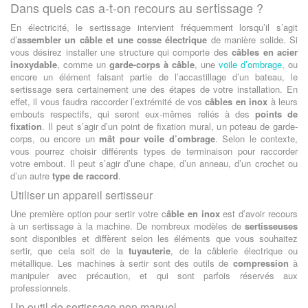
Dans quels cas a-t-on recours au sertissage ?
En électricité, le sertissage intervient fréquemment lorsqu’il s’agit
d’
assembler un câble et une cosse électrique
de manière solide. Si
vous désirez installer une structure qui comporte des
câbles en acier
inoxydable
, comme un
garde-corps à câble
, une
voile d’ombrage
, ou
encore un élément faisant partie de l’accastillage d’un bateau, le
sertissage sera certainement une des étapes de votre installation. En
effet, il vous faudra raccorder l’extrémité de vos
câbles en inox
à leurs
embouts respectifs, qui seront eux-mêmes reliés à des
points de
fixation
. Il peut s’agir d’un point de fixation mural, un poteau de garde-
corps, ou encore un
mât pour voile d’ombrage
. Selon le contexte,
vous pourrez choisir différents types de terminaison pour raccorder
votre embout. Il peut s’agir d’une chape, d’un anneau, d’un crochet ou
d’un autre
type de raccord
.
Utiliser un appareil sertisseur
Une première option pour sertir votre c
âble en inox
est d’avoir recours
à un sertissage à la machine. De nombreux modèles de
sertisseuses
sont disponibles et diffèrent selon les éléments que vous souhaitez
sertir, que cela soit de la
tuyauterie
, de la câblerie électrique ou
métallique. Les machines à sertir sont des outils de
compression
à
manipuler avec précaution, et qui sont parfois réservés aux
professionnels.
Un outil de sertissage non manuel