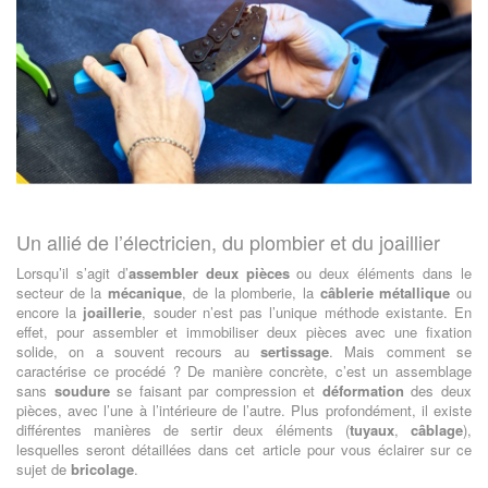
Un allié de l’électricien, du plombier et du joaillier
Lorsqu’il s’agit d’
assembler deux pièces
ou deux éléments dans le
secteur de la
mécanique
, de la plomberie, la
câblerie métallique
ou
encore la
joaillerie
, souder n’est pas l’unique méthode existante. En
effet, pour assembler et immobiliser deux pièces avec une fixation
solide, on a souvent recours au
sertissage
. Mais comment se
caractérise ce procédé ? De manière concrète, c’est un assemblage
sans
soudure
se faisant par compression et
déformation
des deux
pièces, avec l’une à l’intérieure de l’autre. Plus profondément, il existe
différentes manières de sertir deux éléments (
tuyaux
,
câblage
),
lesquelles seront détaillées dans cet article pour vous éclairer sur ce
sujet de
bricolage
.