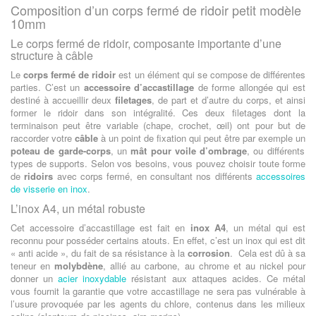
Composition d’un corps fermé de ridoir petit modèle
10mm
Le corps fermé de ridoir, composante importante d’une
structure à câble
Le
corps fermé de ridoir
est un élément qui se compose de différentes
parties. C’est un
accessoire d’accastillage
de forme allongée qui est
destiné à accueillir deux
filetages
, de part et d’autre du corps, et ainsi
former le ridoir dans son intégralité. Ces deux filetages dont la
terminaison peut être variable (chape, crochet, œil) ont pour but de
raccorder votre
câble
à un point de fixation qui peut être par exemple un
poteau de garde-corps
, un
mât pour voile d’ombrage
, ou différents
types de supports. Selon vos besoins, vous pouvez choisir toute forme
de
ridoirs
avec corps fermé, en consultant nos différents
accessoires
de visserie en inox
.
L’inox A4, un métal robuste
Cet accessoire d’accastillage est fait en
inox A4
, un métal qui est
reconnu pour posséder certains atouts. En effet, c’est un inox qui est dit
« anti acide », du fait de sa résistance à la
corrosion
. Cela est dû à sa
teneur en
molybdène
, allié au carbone, au chrome et au nickel pour
donner un
acier inoxydable
résistant aux attaques acides. Ce métal
vous fournit la garantie que votre accastillage ne sera pas vulnérable à
l’usure provoquée par les agents du chlore, contenus dans les milieux