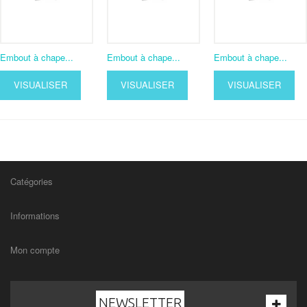
Embout à chape...
Embout à chape...
Embout à chape...
VISUALISER
VISUALISER
VISUALISER
Catégories
Informations
Mon compte
NEWSLETTER