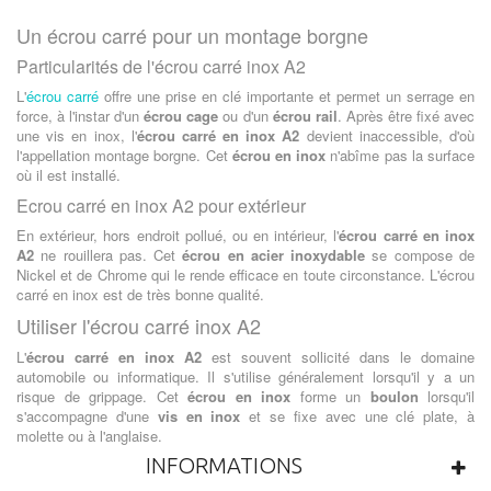
Un écrou carré pour un montage borgne
Particularités de l'écrou carré inox A2
L'
écrou carré
offre une prise en clé importante et permet un serrage en
force, à l'instar d'un
écrou cage
ou d'un
écrou rail
. Après être fixé avec
une vis en inox, l'
écrou carré en inox A2
devient inaccessible, d'où
l'appellation montage borgne. Cet
écrou en inox
n'abîme pas la surface
où il est installé.
Ecrou carré en inox A2 pour extérieur
En extérieur, hors endroit pollué, ou en intérieur, l'
écrou carré en inox
A2
ne rouillera pas. Cet
écrou en acier inoxydable
se compose de
Nickel et de Chrome qui le rende efficace en toute circonstance. L'écrou
carré en inox est de très bonne qualité.
Utiliser l'écrou carré inox A2
L'
écrou carré en inox A2
est souvent sollicité dans le domaine
automobile ou informatique. Il s'utilise généralement lorsqu'il y a un
risque de grippage. Cet
écrou en inox
forme un
boulon
lorsqu'il
s'accompagne d'une
vis en inox
et se fixe avec une clé plate, à
molette ou à l'anglaise.
INFORMATIONS