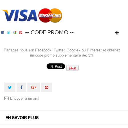
-- CODE PROMO --
Partagez nous sur Facebook, Twitter, Google+ ou Pinterest et obtenez
un code promo supplémentaire de: 3%
Envoyer à un ami
EN SAVOIR PLUS