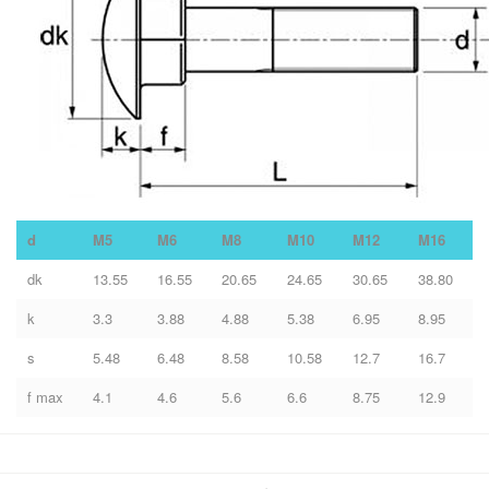
d
M5
M6
M8
M10
M12
M16
dk
13.55
16.55
20.65
24.65
30.65
38.80
k
3.3
3.88
4.88
5.38
6.95
8.95
s
5.48
6.48
8.58
10.58
12.7
16.7
f max
4.1
4.6
5.6
6.6
8.75
12.9