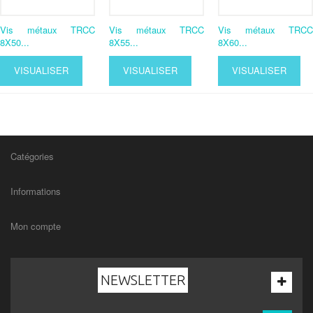
Vis métaux TRCC
Vis métaux TRCC
Vis métaux TRCC
8X50...
8X55...
8X60...
VISUALISER
VISUALISER
VISUALISER
Catégories
Informations
Mon compte
NEWSLETTER