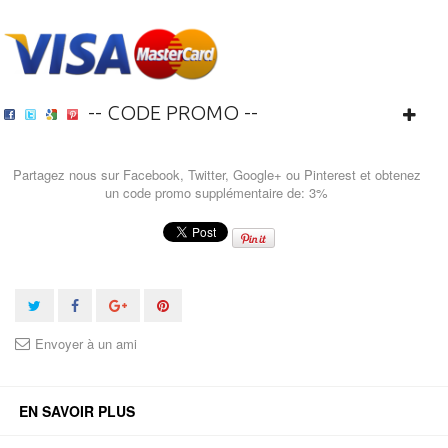
-- CODE PROMO --
Partagez nous sur Facebook, Twitter, Google+ ou Pinterest et obtenez
un code promo supplémentaire de: 3%
Envoyer à un ami
EN SAVOIR PLUS