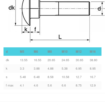
d
M5
M6
M8
M10
M12
M16
dk
13.55
16.55
20.65
24.65
30.65
38.80
k
3.3
3.88
4.88
5.38
6.95
8.95
s
5.48
6.48
8.58
10.58
12.7
16.7
f max
4.1
4.6
5.6
6.6
8.75
12.9