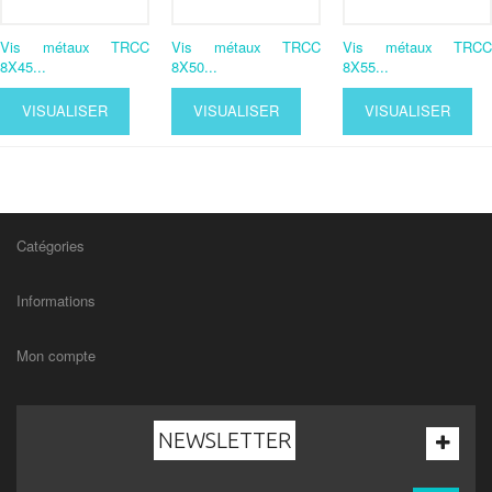
Vis métaux TRCC
Vis métaux TRCC
Vis métaux TRCC
8X45...
8X50...
8X55...
VISUALISER
VISUALISER
VISUALISER
Catégories
Informations
Mon compte
NEWSLETTER