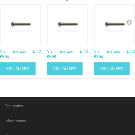
Vis métaux BHC
Vis métaux BHC
Vis métaux BHC
5X20...
5X25...
5X30...
VISUALISER
VISUALISER
VISUALISER
Catégories
Informations