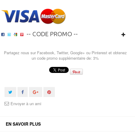
-- CODE PROMO --
Partagez nous sur Facebook, Twitter, Google+ ou Pinterest et obtenez
un code promo supplémentaire de: 3%
Envoyer à un ami
EN SAVOIR PLUS