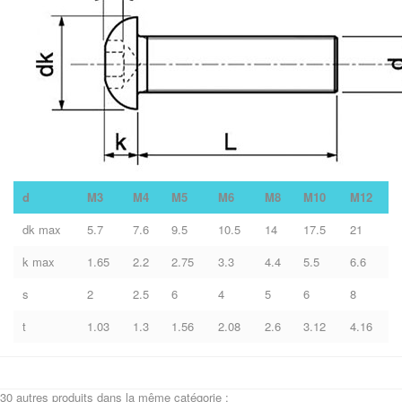
d
M3
M4
M5
M6
M8
M10
M12
dk max
5.7
7.6
9.5
10.5
14
17.5
21
k max
1.65
2.2
2.75
3.3
4.4
5.5
6.6
s
2
2.5
6
4
5
6
8
t
1.03
1.3
1.56
2.08
2.6
3.12
4.16
30 autres produits dans la même catégorie :