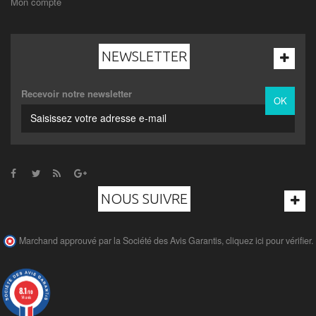
Mon compte
NEWSLETTER
Recevoir notre newsletter
OK
NOUS SUIVRE
Marchand approuvé par la Société des Avis Garantis,
cliquez ici pour vérifier
.
8.1
/10
14 avis