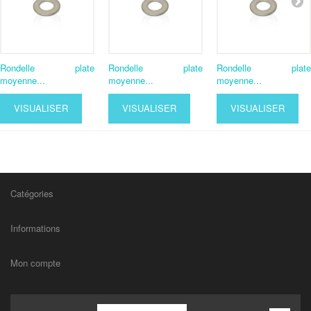
Rondelle plate
Rondelle plate
Rondelle plate
moyenne...
moyenne...
moyenne...
VISUALISER
VISUALISER
VISUALISER
Catégories
Informations
Mon compte