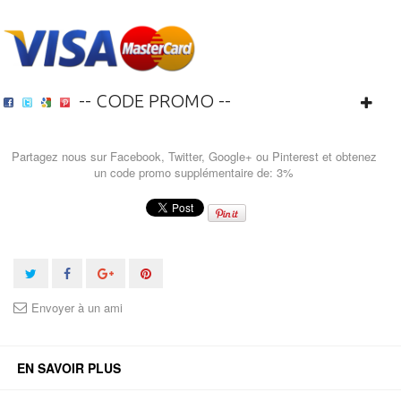
-- CODE PROMO --
Partagez nous sur Facebook, Twitter, Google+ ou Pinterest et obtenez
un code promo supplémentaire de: 3%
Envoyer à un ami
EN SAVOIR PLUS