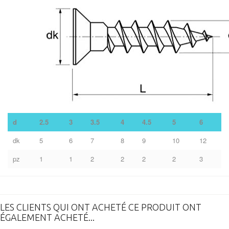
d
2.5
3
3.5
4
4.5
5
6
dk
5
6
7
8
9
10
12
pz
1
1
2
2
2
2
3
LES CLIENTS QUI ONT ACHETÉ CE PRODUIT ONT
ÉGALEMENT ACHETÉ...