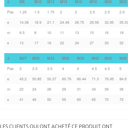
d
M8
M10
M12
M14
M16
M18
M20
M22
Pas
1.25
1.5
1.75
2
2
2.5
2.5
2.5
e
14.38
18.9
21.1
24.49
26.75
29.56
32.95
35.0
m
6.5
8
10
11
13
15
16
18
s
13
17
19
22
24
27
30
32
d
M27
M30
M33
M36
M39
M42
M45
M48
Pas
3
3.5
3.5
4
4
4.5
4.5
5
e
45.2
50.85
50.37
60.79
66.44
71.3
76.95
84.6
m
22
24
26
29
31
34
36
38
s
41
46
50
55
60
65
70
75
LES CLIENTS QUI ONT ACHETÉ CE PRODUIT ONT