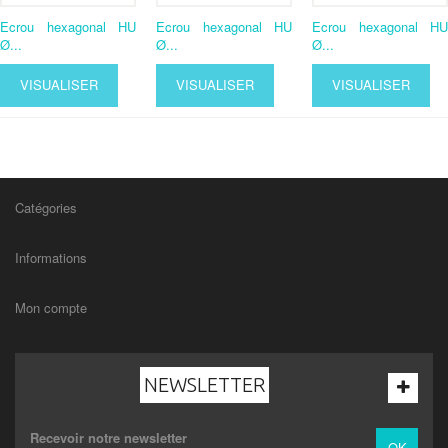
Ecrou hexagonal HU
Ecrou hexagonal HU
Ecrou hexagonal HU
Ø...
Ø...
Ø...
VISUALISER
VISUALISER
VISUALISER
Catégories
Informations
Mon compte
NEWSLETTER
Recevoir notre newsletter
OK