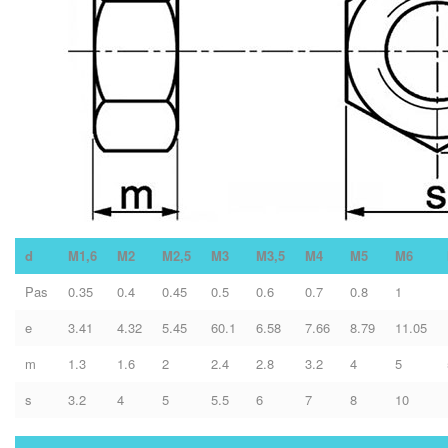
d
M1,6
M2
M2,5
M3
M3,5
M4
M5
M6
Pas
0.35
0.4
0.45
0.5
0.6
0.7
0.8
1
e
3.41
4.32
5.45
60.1
6.58
7.66
8.79
11.05
m
1.3
1.6
2
2.4
2.8
3.2
4
5
s
3.2
4
5
5.5
6
7
8
10