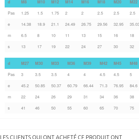
d
M8
M10
M12
M14
M16
M18
M20
M22
Pas
1.25
1.5
1.75
2
2
2.5
2.5
2.5
e
14.38
18.9
21.1
24.49
26.75
29.56
32.95
35.0
m
6.5
8
10
11
13
15
16
18
s
13
17
19
22
24
27
30
32
d
M27
M30
M33
M36
M39
M42
M45
M48
Pas
3
3.5
3.5
4
4
4.5
4.5
5
e
45.2
50.85
50.37
60.79
66.44
71.3
76.95
84.6
m
22
24
26
29
31
34
36
38
s
41
46
50
55
60
65
70
75
LES CLIENTS QUI ONT ACHETÉ CE PRODUIT ONT