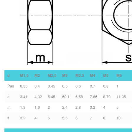
d
M1,6
M2
M2,5
M3
M3,5
M4
M5
M6
Pas
0.35
0.4
0.45
0.5
0.6
0.7
0.8
1
e
3.41
4.32
5.45
60.1
6.58
7.66
8.79
11.05
m
1.3
1.6
2
2.4
2.8
3.2
4
5
s
3.2
4
5
5.5
6
7
8
10