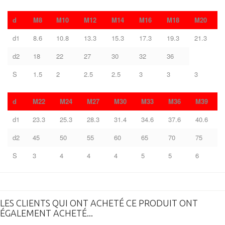
d
M8
M10
M12
M14
M16
M18
M20
d1
8.6
10.8
13.3
15.3
17.3
19.3
21.3
d2
18
22
27
30
32
36
S
1.5
2
2.5
2.5
3
3
3
d
M22
M24
M27
M30
M33
M36
M39
d1
23.3
25.3
28.3
31.4
34.6
37.6
40.6
d2
45
50
55
60
65
70
75
S
3
4
4
4
5
5
6
LES CLIENTS QUI ONT ACHETÉ CE PRODUIT ONT
ÉGALEMENT ACHETÉ...