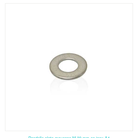
Rondelle plate moyenne M 22 mm en inox A4