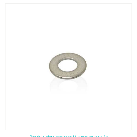
Rondelle plate moyenne M 6 mm en inox A4