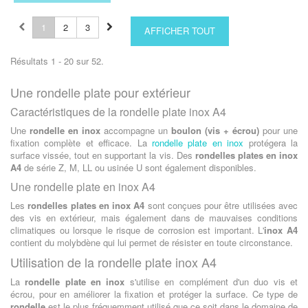
1
2
3
AFFICHER TOUT
Résultats 1 - 20 sur 52.
Une rondelle plate pour extérieur
Caractéristiques de la rondelle plate inox A4
Une
rondelle en inox
accompagne un
boulon (vis + écrou)
pour une
fixation complète et efficace. La
rondelle plate en inox
protégera la
surface vissée, tout en supportant la vis. Des
rondelles plates en inox
A4
de série Z, M, LL ou usinée U sont également disponibles.
Une rondelle plate en inox A4
Les
rondelles plates en inox A4
sont conçues pour être utilisées avec
des vis en extérieur, mais également dans de mauvaises conditions
climatiques ou lorsque le risque de corrosion est important. L'
inox A4
contient du molybdène qui lui permet de résister en toute circonstance.
Utilisation de la rondelle plate inox A4
La
rondelle plate en inox
s'utilise en complément d'un duo vis et
écrou, pour en améliorer la fixation et protéger la surface. Ce type de
rondelle
est le plus fréquemment utilisé que ce soit dans le domaine de