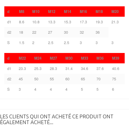
d
M8
M10
M12
M14
M16
M18
M20
d1
8.6
10.8
13.3
15.3
17.3
19.3
21.3
d2
18
22
27
30
32
36
S
1.5
2
2.5
2.5
3
3
3
d
M22
M24
M27
M30
M33
M36
M39
d1
23.3
25.3
28.3
31.4
34.6
37.6
40.6
d2
45
50
55
60
65
70
75
S
3
4
4
4
5
5
6
LES CLIENTS QUI ONT ACHETÉ CE PRODUIT ONT
ÉGALEMENT ACHETÉ...