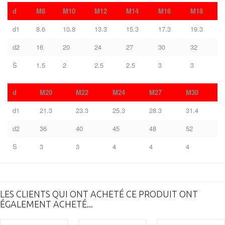
d
M8
M10
M12
M14
M16
M18
d1
8.6
10.8
13.3
15.3
17.3
19.3
d2
16
20
24
27
30
32
S
1.5
2
2.5
2.5
3
3
d
M20
M22
M24
M27
M30
d1
21.3
23.3
25.3
28.3
31.4
d2
36
40
45
48
52
S
3
3
4
4
4
LES CLIENTS QUI ONT ACHETÉ CE PRODUIT ONT
ÉGALEMENT ACHETÉ...