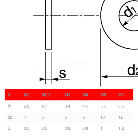
d
M2
M2,5
M3
M4
M5
M6
d1
2.2
2.7
3.4
4.5
5.5
6.6
d2
4
5
6
8
10
12
S
0.5
0.5
0.8
0.8
1
1.2