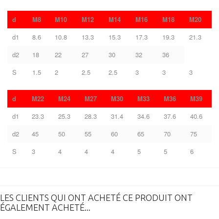
d
M8
M10
M12
M14
M16
M18
M20
d1
8.6
10.8
13.3
15.3
17.3
19.3
21.3
d2
18
22
27
30
32
36
S
1.5
2
2.5
2.5
3
3
3
d
M22
M24
M27
M30
M33
M36
M39
d1
23.3
25.3
28.3
31.4
34.6
37.6
40.6
d2
45
50
55
60
65
70
75
S
3
4
4
4
5
5
6
LES CLIENTS QUI ONT ACHETÉ CE PRODUIT ONT
ÉGALEMENT ACHETÉ...