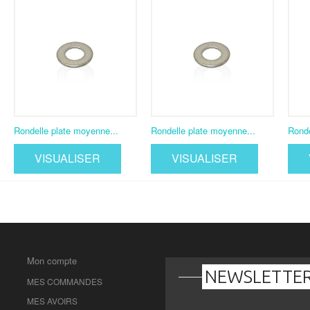
Rondelle plate moyenne...
Rondelle plate moyenne...
Ronde
VISUALISER
VISUALISER
Mon compte
NEWSLETTE
MES COMMANDES
MES AVOIRS