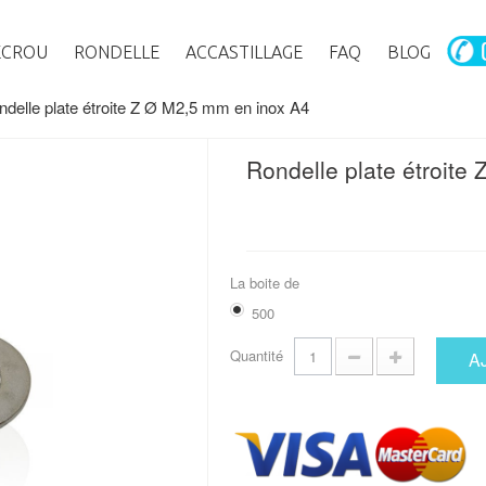
ECROU
RONDELLE
ACCASTILLAGE
FAQ
BLOG
ndelle plate étroite Z Ø M2,5 mm en inox A4
Rondelle plate étroite
La boite de
500
Quantité
A