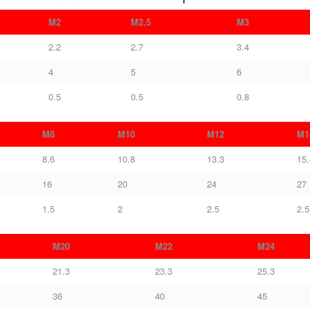
M2
M2,5
M3
2.2
2.7
3.4
4
5
6
0.5
0.5
0.8
M8
M10
M12
M1
8.6
10.8
13.3
15.
16
20
24
27
1.5
2
2.5
2.5
M20
M22
M24
21.3
23.3
25.3
36
40
45