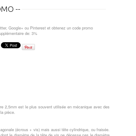
MO --
tter, Google+ ou Pinterest et obtenez un code promo
upplémentaire de: 3%
tre 2,5mm est le plus souvent utilisée en mécanique avec des
 la pièce.
agonale (écrous + vis) mais aussi tête cylindrique, ou fraisée.
t dont le diamètre de la tête de vis ne dépasse pas le diamètre