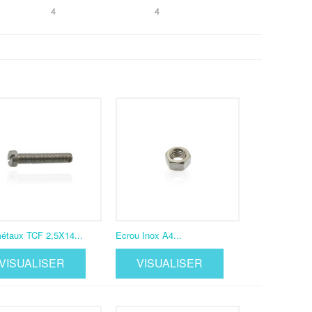
4
4
étaux TCF 2,5X14...
Ecrou Inox A4...
VISUALISER
VISUALISER