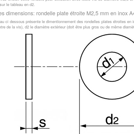
sur le tableau en d2.
es dimensions: rondelle plate étroite M2,5 mm en inox A
eau ci dessous présente le dimentionnement des rondelles plates étroites en i
tre de la vis), d2 le diamètre extérieur (doit être plus gros ou de même diamèt