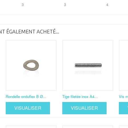
3
3
4
NT ÉGALEMENT ACHETÉ...
Rondelle onduflex B Ø...
Tige filetée inox A4...
Vis m
VISUALISER
VISUALISER