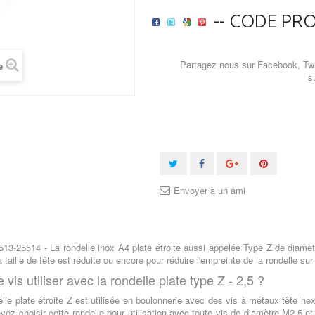
-- CODE PRO
Partagez nous sur Facebook, Twi
e
s
Envoyer à un ami
13-25514 - La rondelle inox A4 plate étroite aussi appelée Type Z de diamè
a taille de tête est réduite ou encore pour réduire l'empreinte de la rondelle sur
 vis utiliser avec la rondelle plate type Z - 2,5 ?
lle plate étroite Z est utilisée en boulonnerie avec des vis à métaux tête hex
vez choisir cette rondelle pour utilisation avec toute vis de diamètre M2,5 e