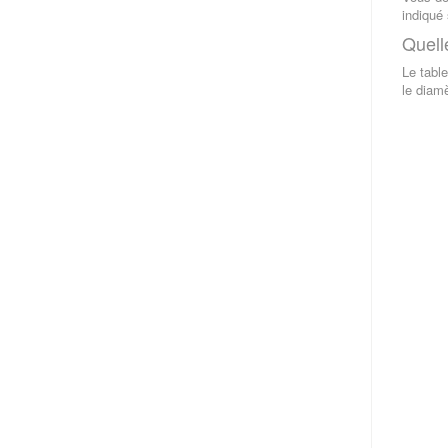
indiqué 
Quell
Le tabl
le diamè