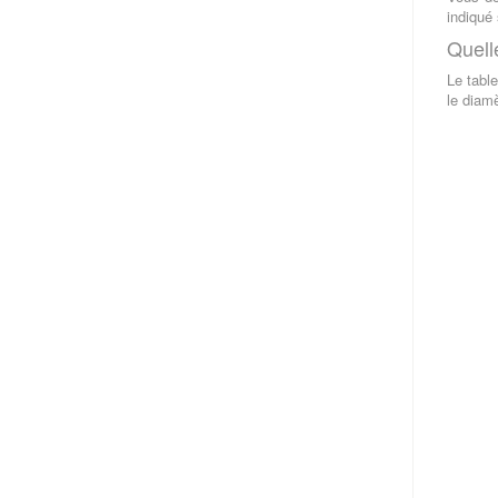
indiqué 
Quell
Le tabl
le diamè