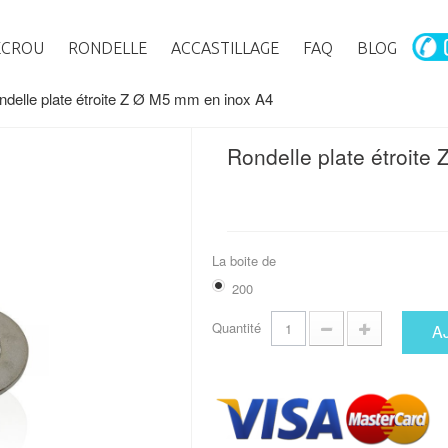
ECROU
RONDELLE
ACCASTILLAGE
FAQ
BLOG
ndelle plate étroite Z Ø M5 mm en inox A4
Rondelle plate étroite
La boite de
200
Quantité
A