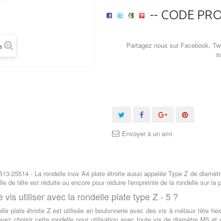
-- CODE PRO
Partagez nous sur Facebook, Twi
e
s
Envoyer à un ami
13-25514 - La rondelle inox A4 plate étroite aussi appelée Type Z de diamèt
ille de tête est réduite ou encore pour réduire l'empreinte de la rondelle sur la 
 vis utiliser avec la rondelle plate type Z - 5 ?
lle plate étroite Z est utilisée en boulonnerie avec des vis à métaux tête hex
vez choisir cette rondelle pour utilisation avec toute vis de diamètre M5 et