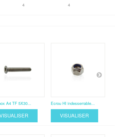
4
4
nox A4 TF 5X30...
Ecrou HI indesserrable...
Rondelle plate 
VISUALISER
VISUALISER
VISUA