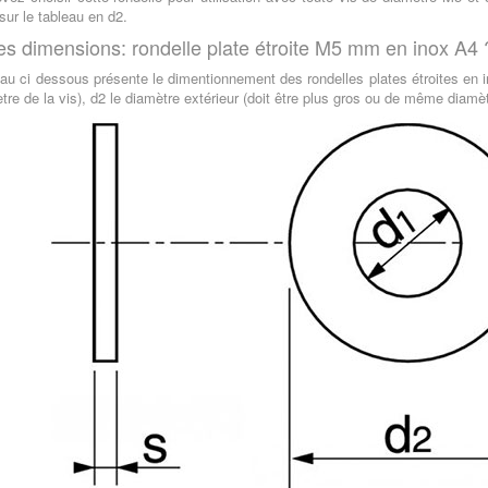
sur le tableau en d2.
es dimensions: rondelle plate étroite M5 mm en inox A4 
eau ci dessous présente le dimentionnement des rondelles plates étroites en i
tre de la vis), d2 le diamètre extérieur (doit être plus gros ou de même diamèt