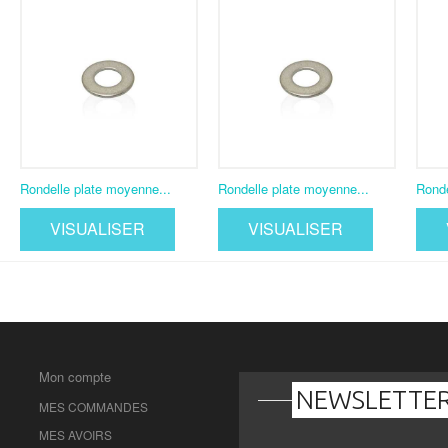
Rondelle plate moyenne...
Rondelle plate moyenne...
Ronde
VISUALISER
VISUALISER
Mon compte
NEWSLETTE
MES COMMANDES
MES AVOIRS