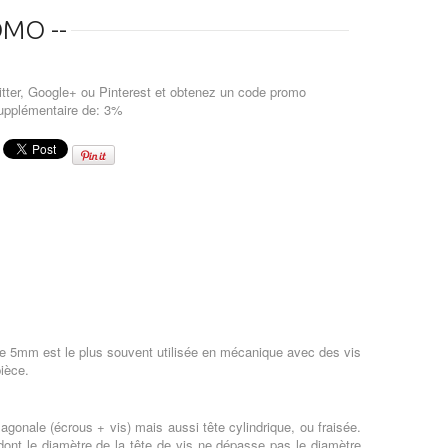
MO --
tter, Google+ ou Pinterest et obtenez un code promo
upplémentaire de: 3%
re 5mm est le plus souvent utilisée en mécanique avec des vis
pièce.
agonale (écrous + vis) mais aussi tête cylindrique, ou fraisée.
 dont le diamètre de la tête de vis ne dépasse pas le diamètre