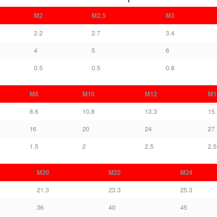
M2
M2,5
M3
2.2
2.7
3.4
4
5
6
0.5
0.5
0.8
M8
M10
M12
M1
8.6
10.8
13.3
15.
16
20
24
27
1.5
2
2.5
2.5
M20
M22
M24
21.3
23.3
25.3
36
40
45