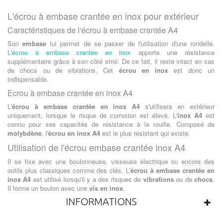
L'écrou à embase crantée en inox pour extérieur
Caractéristiques de l'écrou à embase crantée A4
Son
embase
lui permet de se passer de l'utilisation d'une rondelle.
L'
écrou à embase crantée en inox
apporte une résistance
supplémentaire grâce à son côté strié. De ce fait, il reste intact en cas
de chocs ou de vibrations. Cet
écrou en inox
est donc un
indispensable.
Ecrou à embase crantée en inox A4
L'
écrou à embase crantée en inox A4
s'utilisera en extérieur
uniquement, lorsque le risque de corrosion est élevé. L'
inox A4
est
connu pour ses capacités de résistance à la rouille. Composé de
molybdène
, l'
écrou en inox A4
est le plus résistant qui existe.
Utilisation de l'écrou embase crantée inox A4
Il se fixe avec une boulonneuse, visseuse électrique ou encore des
outils plus classiques comme des clés. L'
écrou à embase crantée en
inox A4
est utilisé lorsqu'il y a des risques de
vibrations
ou de
chocs
.
Il forme un boulon avec une
vis en inox
.
INFORMATIONS