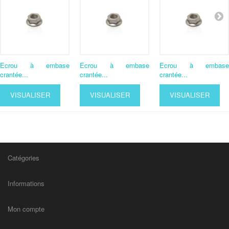
Ecrou à embase
Ecrou à embase
Ecrou à embase
crantée...
crantée...
crantée...
VISUALISER
VISUALISER
VISUALISER
Catégories
Informations
Mon compte