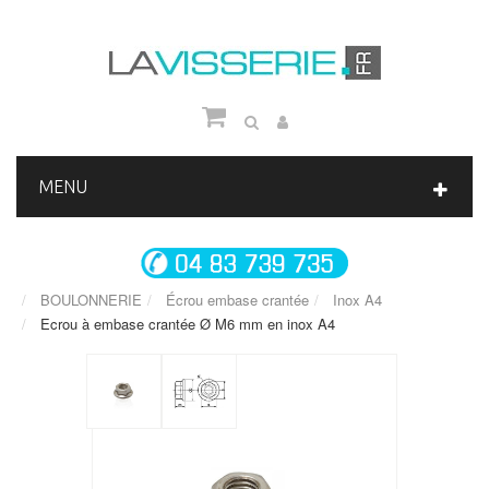
MENU
BOULONNERIE
Écrou embase crantée
Inox A4
Ecrou à embase crantée Ø M6 mm en inox A4