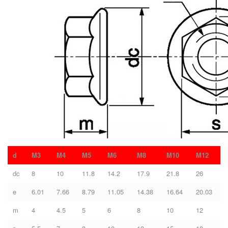
d
M3
M4
M5
M6
M8
M10
M12
dc
8
10
11.8
14.2
17.9
21.8
26
e
6.01
7.66
8.79
11.05
14.38
16.64
20.03
m
4
4.5
5
6
8
10
12