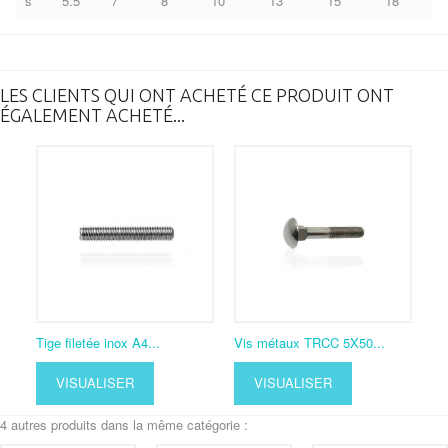
s
5.5
7
8
10
13
15
18
LES CLIENTS QUI ONT ACHETÉ CE PRODUIT ONT
ÉGALEMENT ACHETÉ...
Tige filetée inox A4...
Vis métaux TRCC 5X50...
VISUALISER
VISUALISER
4 autres produits dans la même catégorie :