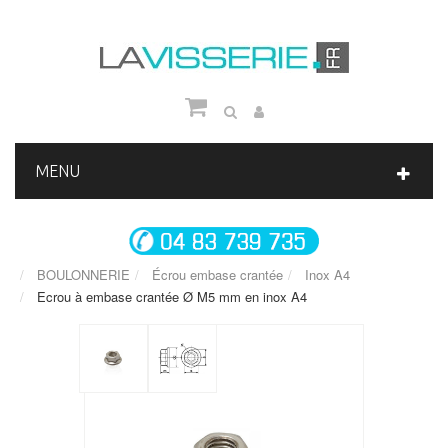
MENU
BOULONNERIE
Écrou embase crantée
Inox A4
Ecrou à embase crantée Ø M5 mm en inox A4