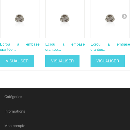
Ecrou à embase
Ecrou à embase
Ecrou à embase
crantée...
crantée...
crantée...
VISUALISER
VISUALISER
VISUALISER
Catégories
Informations
Mon compte