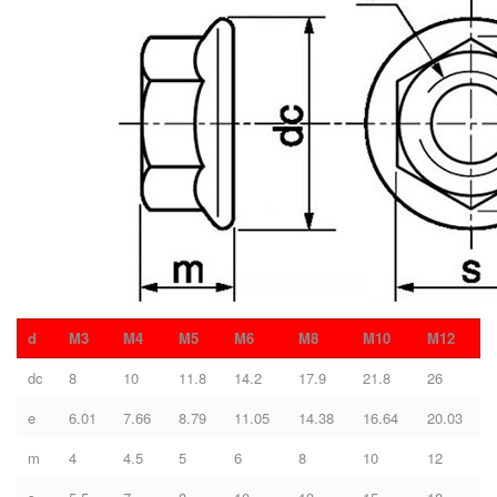
d
M3
M4
M5
M6
M8
M10
M12
dc
8
10
11.8
14.2
17.9
21.8
26
e
6.01
7.66
8.79
11.05
14.38
16.64
20.03
m
4
4.5
5
6
8
10
12