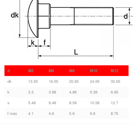
d
M5
M6
M8
M10
M12
dk
13.55
16.55
20.65
24.65
30.65
k
3.3
3.88
4.88
5.38
6.95
s
5.48
6.48
8.58
10.58
12.7
f max
4.1
4.6
5.6
6.6
8.75