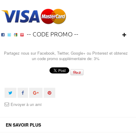
-- CODE PROMO --
Partagez nous sur Facebook, Twitter, Google+ ou Pinterest et obtenez
un code promo supplémentaire de: 3%
Envoyer à un ami
EN SAVOIR PLUS