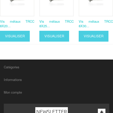
Vis métaux TRCC
Vis métaux TRCC
Vis métaux TRCC
8X20...
8X25...
8X30...
VISUALISER
VISUALISER
VISUALISER
Catégories
Informations
Mon compte
NEWSLETTER