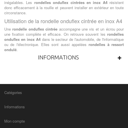
inégalables. Les
rondelles onduflex cintrées en inox A4
résistent
donc efficacement à la rouille et peuvent installer en extérieur en toute
circonstance.
Utilisation de la rondelle onduflex cintrée en inox A4
Une
rondelle onduflex cintrée
accompagne une vis et un écrou pour
une fixation complète et efficace. On retrouve souvent les
rondelles
onduflex en inox A4
dans le secteur de l'automobile, de l'informatique
ou de l'électronique. Elles sont aussi appelées
rondelles à ressort
ondulé
.
INFORMATIONS
Catégories
Informations
Mon compte