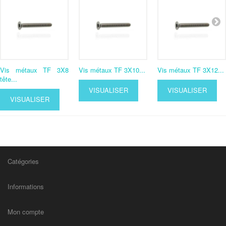
Vis métaux TF 3X8
Vis métaux TF 3X10...
Vis métaux TF 3X12...
tête...
VISUALISER
VISUALISER
VISUALISER
Catégories
Informations
Mon compte