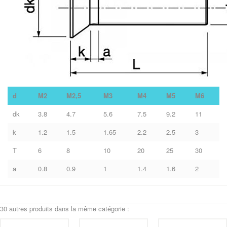
d
M2
M2,5
M3
M4
M5
M6
dk
3.8
4.7
5.6
7.5
9.2
11
k
1.2
1.5
1.65
2.2
2.5
3
T
6
8
10
20
25
30
a
0.8
0.9
1
1.4
1.6
2
30 autres produits dans la même catégorie :