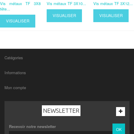
Vis métaux TF 3X8
Vis métaux TF 3X10...
Vis métaux TF 3X12...
tête...
VISUALISER
VISUALISER
VISUALISER
Catégories
Informations
Mon compte
NEWSLETTER
Recevoir notre newsletter
OK