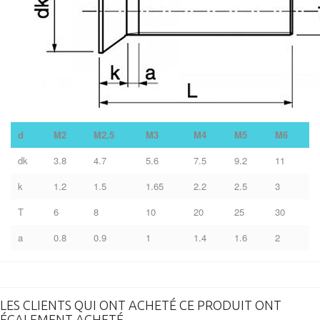
d
M2
M2,5
M3
M4
M5
M6
dk
3.8
4.7
5.6
7.5
9.2
11
k
1.2
1.5
1.65
2.2
2.5
3
T
6
8
10
20
25
30
a
0.8
0.9
1
1.4
1.6
2
LES CLIENTS QUI ONT ACHETÉ CE PRODUIT ONT
ÉGALEMENT ACHETÉ...