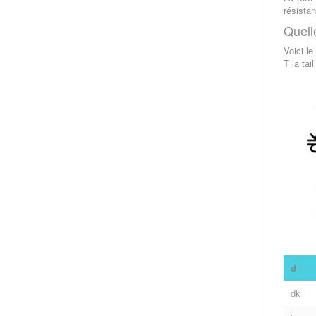
résistan
Quell
Voici le
T la tai
d
dk