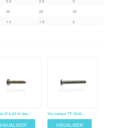
2.2
2.5
3
20
25
30
1.4
1.6
2
ôle Ø 4,2X16 tête...
Vis métaux TF 5X40...
VISUALISER
VISUALISER