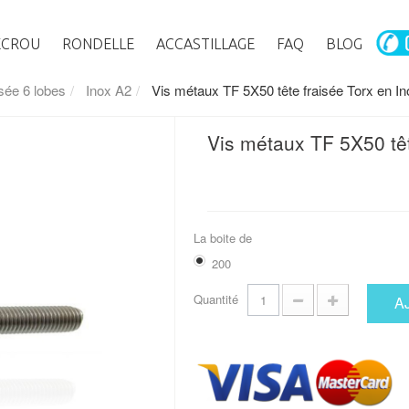
ECROU
RONDELLE
ACCASTILLAGE
FAQ
BLOG
isée 6 lobes
Inox A2
Vis métaux TF 5X50 tête fraisée Torx en I
Vis métaux TF 5X50 têt
La boite de
200
Quantité
A