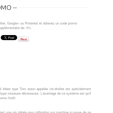
MO --
tter, Google+ ou Pinterest et obtenez un code promo
upplémentaire de: 3%
 lobes type Torx aussi appelée vis-étoiles est spécialement
e type visseuse dévisseuse. L'avantage de ce système est qu'il
ins l'outil.
C'est une vis idéale pour utilisation sur machine à cause de sa