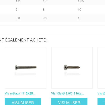
1.2
1.5
1.65
6
8
10
0.8
0.9
1
NT ÉGALEMENT ACHETÉ...
Vis métaux TF 5X25...
Vis tôle Ø 3,9X13 tête...
Vis t
VISUALISER
VISUALISER