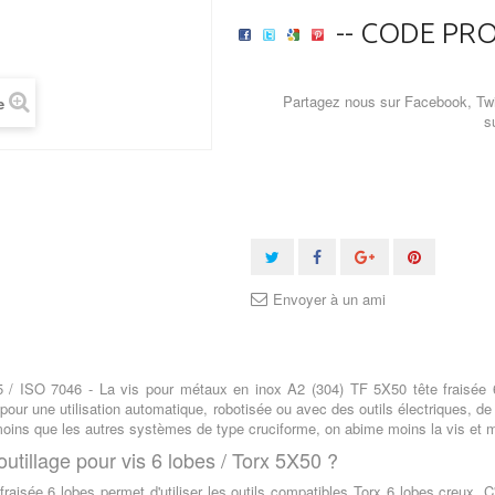
-- CODE PRO
Partagez nous sur Facebook, Twi
e
s
Envoyer à un ami
 / ISO 7046 - La vis pour métaux en inox A2 (304) TF 5X50 tête fraisée 6
pour une utilisation automatique, robotisée ou avec des outils électriques, d
moins que les autres systèmes de type cruciforme, on abime moins la vis et mo
outillage pour vis 6 lobes / Torx 5X50 ?
 fraisée 6 lobes permet d'utiliser les outils compatibles Torx 6 lobes creux. 