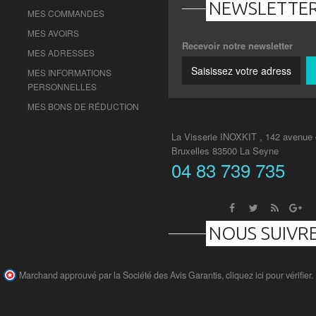
NEWSLETTE
MES COMMANDES
MES AVOIRS
Recevoir notre newsletter
MES ADRESSES
MES INFORMATIONS
PERSONNELLES
MES BONS DE RÉDUCTION
La Visserie INOXKIT , 142 avenue
Bruxelles 83500 La Seyne
04 83 739 735
NOUS SUIVR
Marchand approuvé par la Société des Avis Garantis,
cliquez ici pour vérifier
.