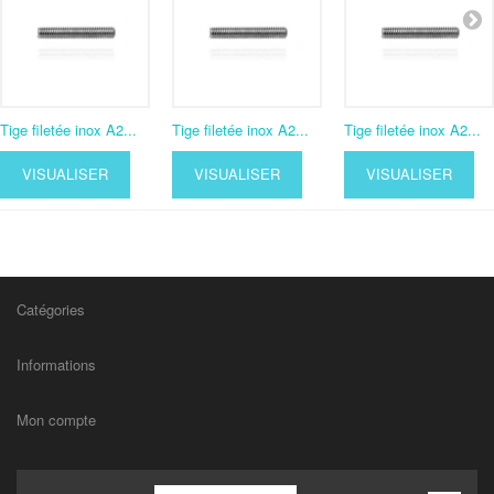
Tige filetée inox A2...
Tige filetée inox A2...
Tige filetée inox A2...
VISUALISER
VISUALISER
VISUALISER
Catégories
Informations
Mon compte