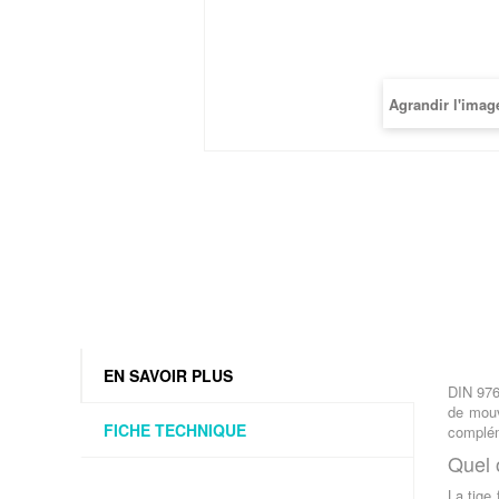
Agrandir l'imag
EN SAVOIR PLUS
DIN 976
de mouv
FICHE TECHNIQUE
complém
Quel 
La tige 