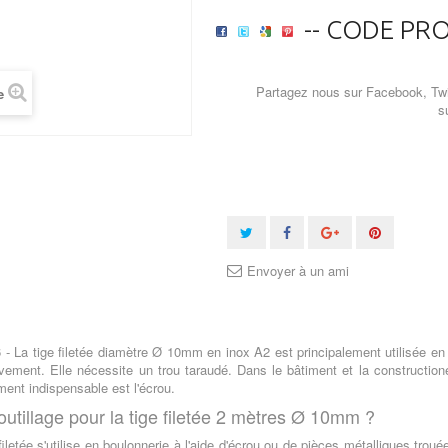
-- CODE PRO
Partagez nous sur Facebook, Twi
e
s
Envoyer à un ami
 - La tige filetée diamètre Ø 10mm en inox A2 est principalement utilisée en
ement. Elle nécessite un trou taraudé. Dans le bâtiment et la constructione
ent indispensable est l'écrou.
outillage pour la tige filetée 2 mètres Ø 10mm ?
filetée s'utilise en boulonnerie à l'aide d'écrou ou de pièces métalliques trou