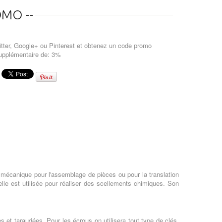
MO --
tter, Google+ ou Pinterest et obtenez un code promo
upplémentaire de: 3%
 mécanique pour l'assemblage de pièces ou pour la translation
lle est utilisée pour réaliser des scellements chimiques. Son
ées et taraudées. Pour les écrous on utilisera tout type de clés,