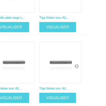
lle plate large L...
Tige filetée inox A2...
Tige filetée in
VISUALISER
VISUALISER
VISUA
filetée inox A2...
Tige filetée inox A2...
Tige filetée in
VISUALISER
VISUALISER
VISUA