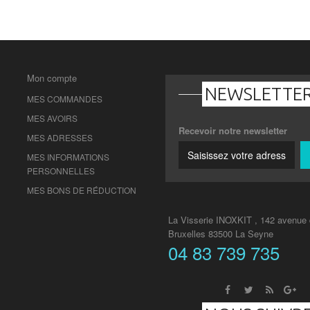
Mon compte
NEWSLETTE
MES COMMANDES
MES AVOIRS
Recevoir notre newsletter
MES ADRESSES
MES INFORMATIONS
PERSONNELLES
MES BONS DE RÉDUCTION
La Visserie INOXKIT , 142 avenue
Bruxelles 83500 La Seyne
04 83 739 735