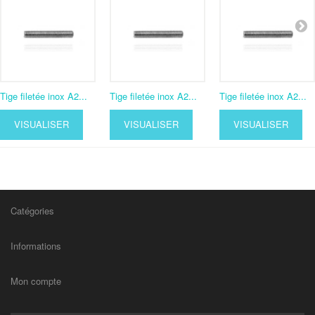
Tige filetée inox A2...
Tige filetée inox A2...
Tige filetée inox A2...
VISUALISER
VISUALISER
VISUALISER
Catégories
Informations
Mon compte