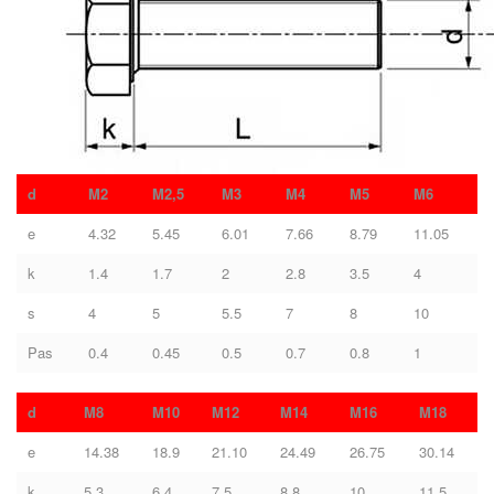
d
M2
M2,5
M3
M4
M5
M6
e
4.32
5.45
6.01
7.66
8.79
11.05
k
1.4
1.7
2
2.8
3.5
4
s
4
5
5.5
7
8
10
Pas
0.4
0.45
0.5
0.7
0.8
1
d
M8
M10
M12
M14
M16
M18
e
14.38
18.9
21.10
24.49
26.75
30.14
k
5.3
6.4
7.5
8.8
10
11.5