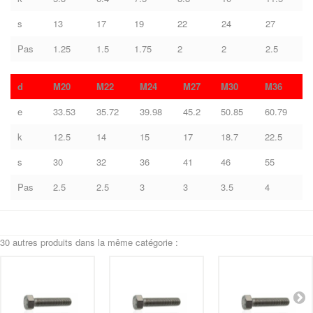
s
13
17
19
22
24
27
Pas
1.25
1.5
1.75
2
2
2.5
d
M20
M22
M24
M27
M30
M36
e
33.53
35.72
39.98
45.2
50.85
60.79
k
12.5
14
15
17
18.7
22.5
s
30
32
36
41
46
55
Pas
2.5
2.5
3
3
3.5
4
30 autres produits dans la même catégorie :