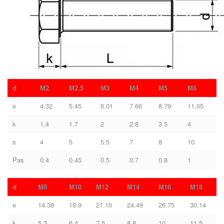
d
M2
M2,5
M3
M4
M5
M6
e
4.32
5.45
6.01
7.66
8.79
11.05
k
1.4
1.7
2
2.8
3.5
4
s
4
5
5.5
7
8
10
Pas
0.4
0.45
0.5
0.7
0.8
1
d
M8
M10
M12
M14
M16
M18
e
14.38
18.9
21.10
24.49
26.75
30.14
k
5.3
6.4
7.5
8.8
10
11.5