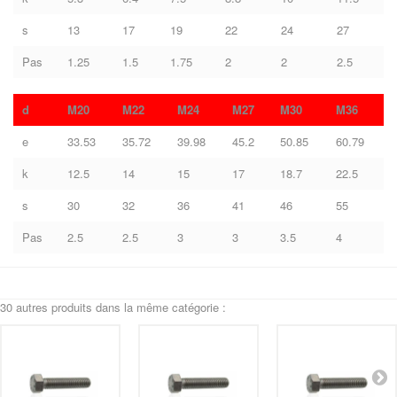
s
13
17
19
22
24
27
Pas
1.25
1.5
1.75
2
2
2.5
d
M20
M22
M24
M27
M30
M36
e
33.53
35.72
39.98
45.2
50.85
60.79
k
12.5
14
15
17
18.7
22.5
s
30
32
36
41
46
55
Pas
2.5
2.5
3
3
3.5
4
30 autres produits dans la même catégorie :