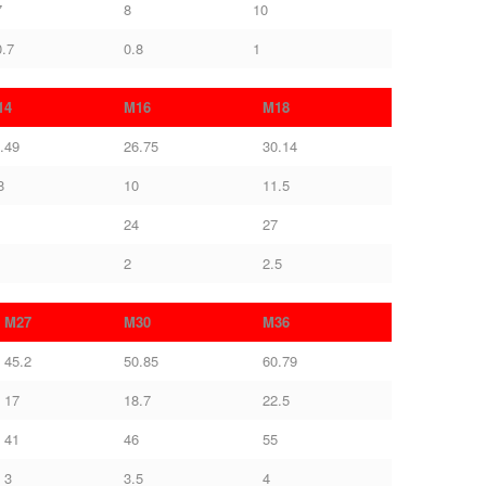
7
8
10
0.7
0.8
1
14
M16
M18
.49
26.75
30.14
8
10
11.5
24
27
2
2.5
M27
M30
M36
45.2
50.85
60.79
17
18.7
22.5
41
46
55
3
3.5
4