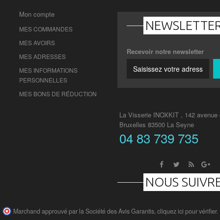
Mon compte
NEWSLETTE
MES COMMANDES
MES AVOIRS
Recevoir notre newsletter
MES ADRESSES
MES INFORMATIONS
PERSONNELLES
MES BONS DE RÉDUCTION
La Visserie INOXKIT , 142 avenue
Bruxelles 83500 La Seyne
04 83 739 735
NOUS SUIVR
Marchand approuvé par la Société des Avis Garantis,
cliquez ici pour vérifier
.