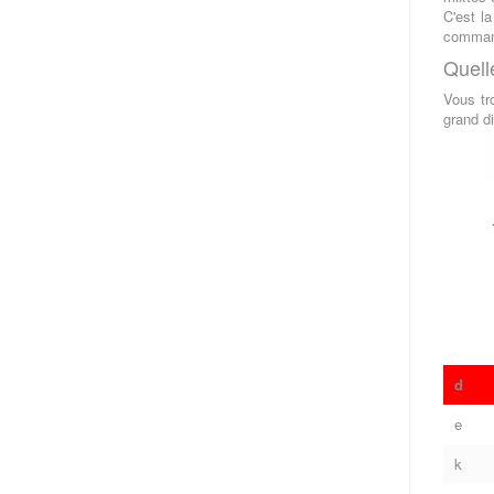
C'est l
command
Quell
Vous tr
grand di
d
e
k