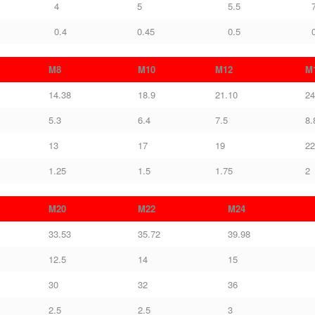
4
5
5.5
0.4
0.45
0.5
M8
M10
M12
M
14.38
18.9
21.10
24
5.3
6.4
7.5
8.
13
17
19
22
1.25
1.5
1.75
2
M20
M22
M24
33.53
35.72
39.98
12.5
14
15
30
32
36
2.5
2.5
3