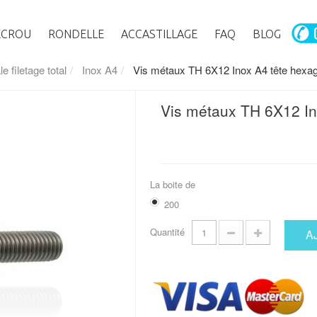
ECROU
RONDELLE
ACCASTILLAGE
FAQ
BLOG
 filetage total
Inox A4
Vis métaux TH 6X12 Inox A4 tête hexago
Vis métaux TH 6X12 Ino
La boite de
200
Quantité
A