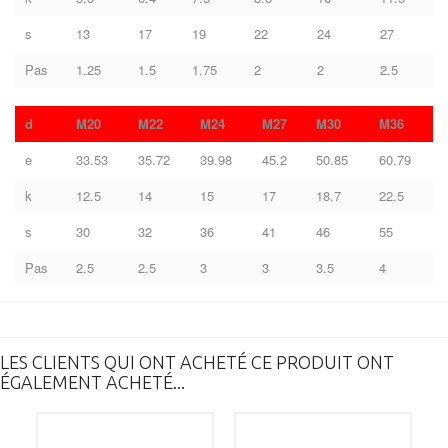
s
13
17
19
22
24
27
Pas
1.25
1.5
1.75
2
2
2.5
d
M20
M22
M24
M27
M30
M36
e
33.53
35.72
39.98
45.2
50.85
60.79
k
12.5
14
15
17
18.7
22.5
s
30
32
36
41
46
55
Pas
2.5
2.5
3
3
3.5
4
LES CLIENTS QUI ONT ACHETÉ CE PRODUIT ONT
ÉGALEMENT ACHETÉ...