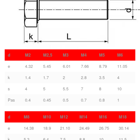
d
M2
M2,5
M3
M4
M5
M6
e
4.32
5.45
6.01
7.66
8.79
11.05
k
1.4
1.7
2
2.8
3.5
4
s
4
5
5.5
7
8
10
Pas
0.4
0.45
0.5
0.7
0.8
1
d
M8
M10
M12
M14
M16
M18
e
14.38
18.9
21.10
24.49
26.75
30.14
k
5.3
6.4
7.5
8.8
10
11.5