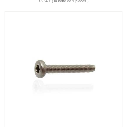
15,54 € ( la boite de x pieces )