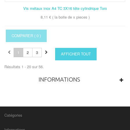
Vis métaux inox A4 TC 3X16 tête cylindrique Torx
8,11 € ( la boite de x pieces )
COMPARER (
0
)
1
2
3
AFFICHER TOUT
Résultats 1 - 20 sur 56.
INFORMATIONS
Catégories
Informations