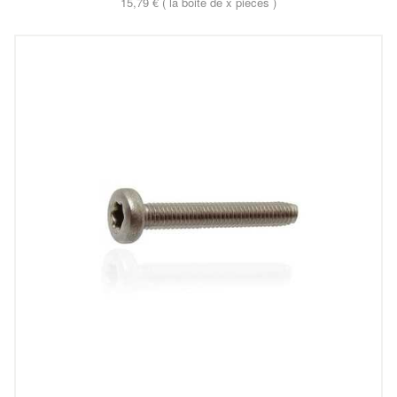
15,79 € ( la boite de x pieces )