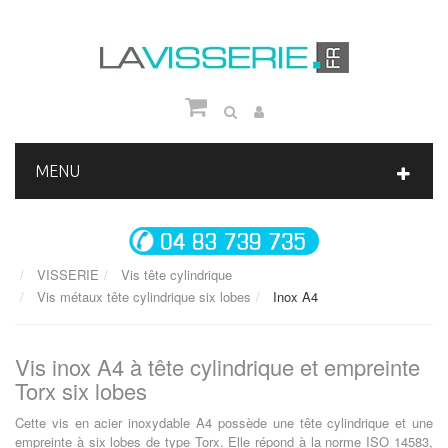
MENU
VISSERIE
Vis tête cylindrique
Vis métaux tête cylindrique six lobes
Inox A4
Vis inox A4 à tête cylindrique et empreinte
Torx six lobes
Cette vis en acier inoxydable A4 possède une tête cylindrique et une
empreinte à six lobes de type Torx. Elle répond à la norme ISO 14583,