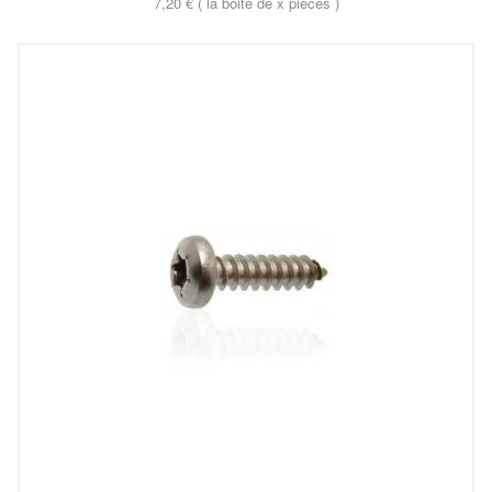
7,20 € ( la boite de x pieces )