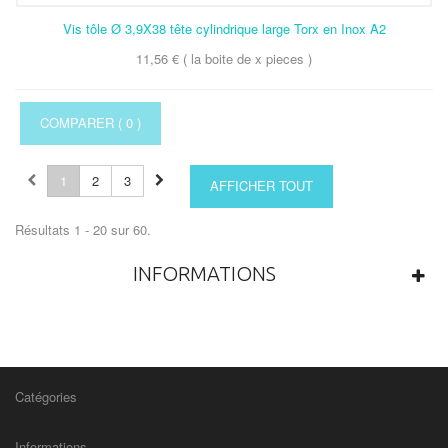
Vis tôle Ø 3,9X38 tête cylindrique large Torx en Inox A2
11,56 € ( la boite de x pieces )
COMPARER (
0
)
1
2
3
AFFICHER TOUT
Résultats 1 - 20 sur 60.
INFORMATIONS
Catégories
Informations