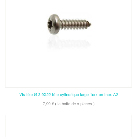
Vis tôle Ø 3,9X22 tête cylindrique large Torx en Inox A2
7,99 € ( la boite de x pieces )