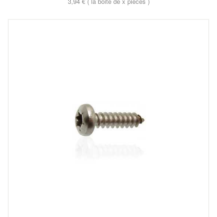
3,94 € ( la boite de x pieces )