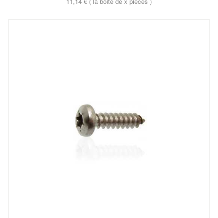
11,14 € ( la boite de x pieces )