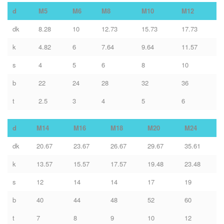
d
M5
M6
M8
M10
M12
dk
8.28
10
12.73
15.73
17.73
k
4.82
6
7.64
9.64
11.57
s
4
5
6
8
10
b
22
24
28
32
36
t
2.5
3
4
5
6
d
M14
M16
M18
M20
M24
dk
20.67
23.67
26.67
29.67
35.61
k
13.57
15.57
17.57
19.48
23.48
s
12
14
14
17
19
b
40
44
48
52
60
t
7
8
9
10
12