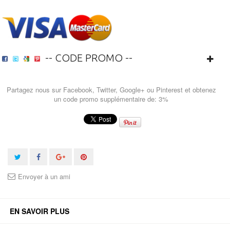
-- CODE PROMO --
Partagez nous sur Facebook, Twitter, Google+ ou Pinterest et obtenez
un code promo supplémentaire de: 3%
Envoyer à un ami
EN SAVOIR PLUS