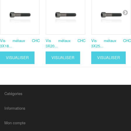
Vis métaux CHC
Vis métaux CHC
Vis métaux CHC
3X18...
3X20...
3X25...
VISUALISER
VISUALISER
VISUALISER
Catégories
Informations
Mon compte