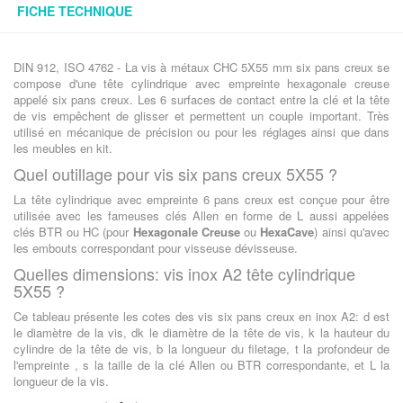
FICHE TECHNIQUE
DIN 912, ISO 4762 - La vis à métaux CHC 5X55 mm six pans creux se
compose d'une tête cylindrique avec empreinte hexagonale creuse
appelé six pans creux. Les 6 surfaces de contact entre la clé et la tête
de vis empêchent de glisser et permettent un couple important. Très
utilisé en mécanique de précision ou pour les réglages ainsi que dans
les meubles en kit.
Quel outillage pour vis six pans creux 5X55 ?
La tête cylindrique avec empreinte 6 pans creux est conçue pour être
utilisée avec les fameuses clés Allen en forme de L aussi appelées
clés BTR ou HC (pour
Hexagonale Creuse
ou
HexaCave
) ainsi qu'avec
les embouts correspondant pour visseuse dévisseuse.
Quelles dimensions: vis inox A2 tête cylindrique
5X55 ?
Ce tableau présente les cotes des vis six pans creux en inox A2: d est
le diamètre de la vis, dk le diamètre de la tête de vis, k la hauteur du
cylindre de la tête de vis, b la longueur du filetage, t la profondeur de
l'empreinte , s la taille de la clé Allen ou BTR correspondante, et L la
longueur de la vis.