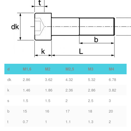
d
M1,6
M2
M2,5
M3
M4
dk
2.86
3.62
4.32
5.32
6.78
k
1.46
1.86
2.36
2.86
3.82
s
1.5
1.5
2
2.5
3
b
15
16
17
18
20
t
0.7
1
1.1
1.3
2