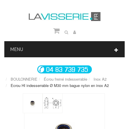
MENU
BOULONNERIE
Écrou freiné indesserrable
Inox A2
Ecrou HI indesserrable Ø M30 mm bague nylon en inox A2