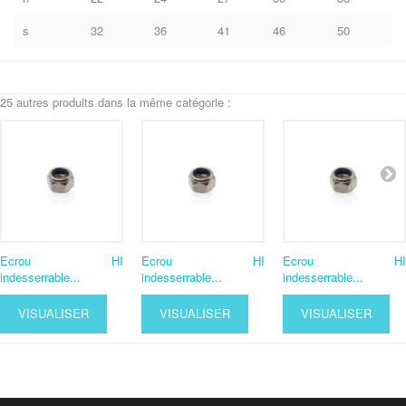
s
32
36
41
46
50
25 autres produits dans la même catégorie :
Ecrou HI
Ecrou HI
Ecrou HI
indesserrable...
indesserrable...
indesserrable...
VISUALISER
VISUALISER
VISUALISER