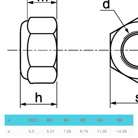
d
M2,5
M3
M4
M5
M6
M8
e
5.5
6.01
7.66
8.79
11.05
14.38