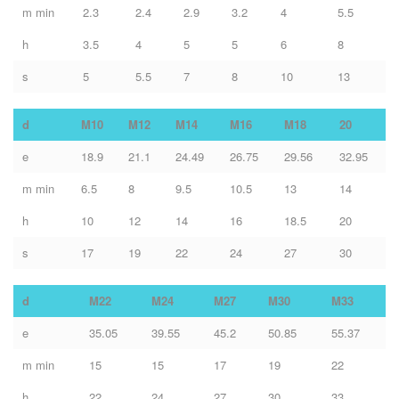
m min
2.3
2.4
2.9
3.2
4
5.5
h
3.5
4
5
5
6
8
s
5
5.5
7
8
10
13
d
M10
M12
M14
M16
M18
20
e
18.9
21.1
24.49
26.75
29.56
32.95
m min
6.5
8
9.5
10.5
13
14
h
10
12
14
16
18.5
20
s
17
19
22
24
27
30
d
M22
M24
M27
M30
M33
e
35.05
39.55
45.2
50.85
55.37
m min
15
15
17
19
22
h
22
24
27
30
33