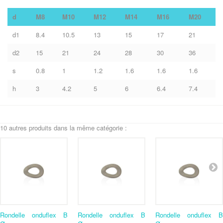
d
M8
M10
M12
M14
M16
M20
d1
8.4
10.5
13
15
17
21
d2
15
21
24
28
30
36
s
0.8
1
1.2
1.6
1.6
1.6
h
3
4.2
5
6
6.4
7.4
10 autres produits dans la même catégorie :
Rondelle onduflex B
Rondelle onduflex B
Rondelle onduflex B