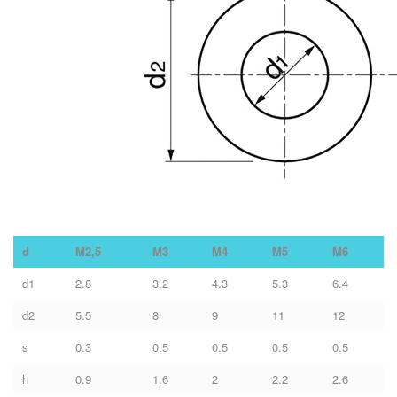
d
M2,5
M3
M4
M5
M6
d1
2.8
3.2
4.3
5.3
6.4
d2
5.5
8
9
11
12
s
0.3
0.5
0.5
0.5
0.5
h
0.9
1.6
2
2.2
2.6