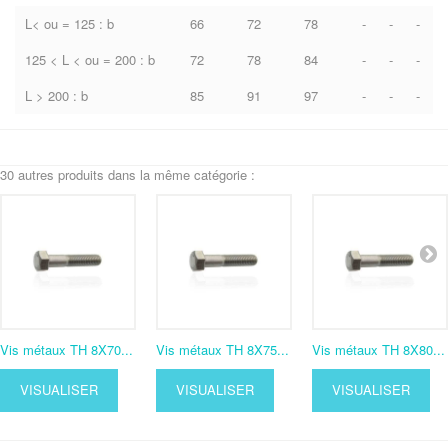
L< ou = 125 : b
66
72
78
-
-
-
125 < L < ou = 200 : b
72
78
84
-
-
-
L > 200 : b
85
91
97
-
-
-
30 autres produits dans la même catégorie :
Vis métaux TH 8X70...
Vis métaux TH 8X75...
Vis métaux TH 8X80...
VISUALISER
VISUALISER
VISUALISER