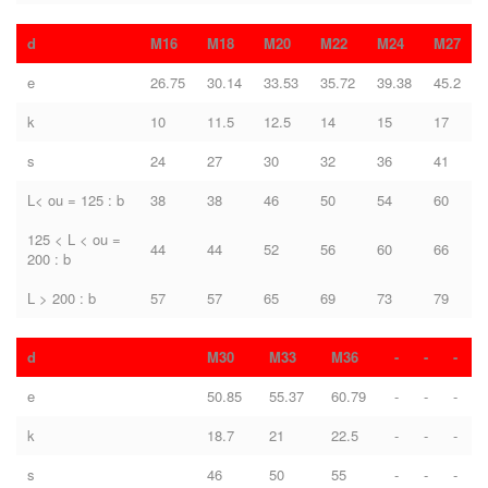
d
M16
M18
M20
M22
M24
M27
e
26.75
30.14
33.53
35.72
39.38
45.2
k
10
11.5
12.5
14
15
17
s
24
27
30
32
36
41
L< ou = 125 : b
38
38
46
50
54
60
125 < L < ou =
44
44
52
56
60
66
200 : b
L > 200 : b
57
57
65
69
73
79
d
M30
M33
M36
-
-
-
e
50.85
55.37
60.79
-
-
-
k
18.7
21
22.5
-
-
-
s
46
50
55
-
-
-