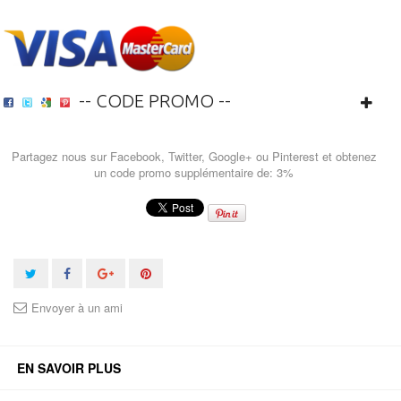
-- CODE PROMO --
Partagez nous sur Facebook, Twitter, Google+ ou Pinterest et obtenez
un code promo supplémentaire de: 3%
Envoyer à un ami
EN SAVOIR PLUS