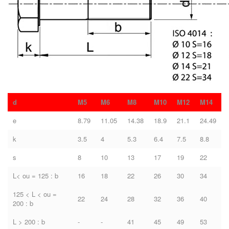
d
M5
M6
M8
M10
M12
M14
e
8.79
11.05
14.38
18.9
21.1
24.49
k
3.5
4
5.3
6.4
7.5
8.8
s
8
10
13
17
19
22
L< ou = 125 : b
16
18
22
26
30
34
125 < L < ou =
22
24
28
32
36
40
200 : b
L > 200 : b
-
-
41
45
49
53