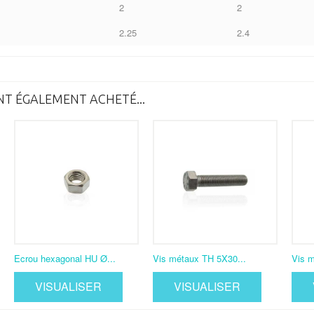
2
2
2.25
2.4
NT ÉGALEMENT ACHETÉ...
Ecrou hexagonal HU Ø...
Vis métaux TH 5X30...
Vis m
VISUALISER
VISUALISER