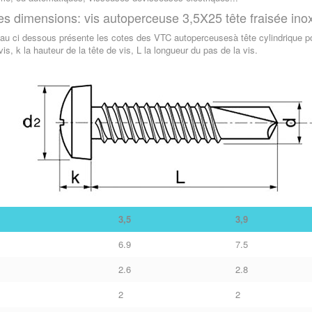
es dimensions: vis autoperceuse 3,5X25 tête fraisée ino
eau ci dessous présente les cotes des VTC autoperceusesà tête cylindrique poz
vis, k la hauteur de la tête de vis, L la longueur du pas de la vis.
3,5
3,9
6.9
7.5
2.6
2.8
2
2