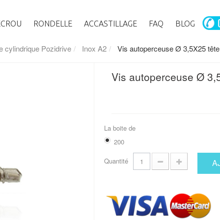
ECROU
RONDELLE
ACCASTILLAGE
FAQ
BLOG
e cylindrique Pozidrive
Inox A2
Vis autoperceuse Ø 3,5X25 tête 
Vis autoperceuse Ø 3,5
La boite de
200
Quantité
A