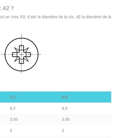
x A2 ?
i en inox A2: d est le diamètre de la vis, d2 le diamètre de la
4,2
4,8
8.2
9.5
3.05
3.55
2
2