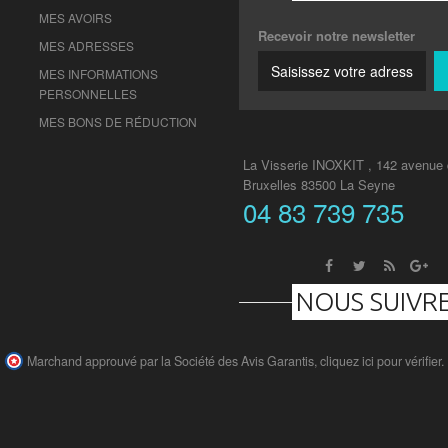
MES AVOIRS
Recevoir notre newsletter
MES ADRESSES
MES INFORMATIONS
PERSONNELLES
MES BONS DE RÉDUCTION
La Visserie INOXKIT , 142 avenue
Bruxelles 83500 La Seyne
04 83 739 735
NOUS SUIVR
Marchand approuvé par la Société des Avis Garantis,
cliquez ici pour vérifier
.