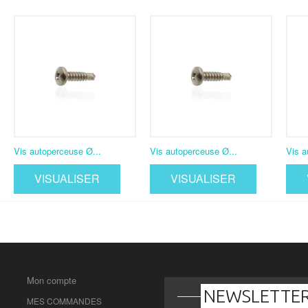
Vis autoperceuse Ø...
Vis autoperceuse Ø...
Vis a
VISUALISER
VISUALISER
Mon compte
NEWSLETTE
MES COMMANDES