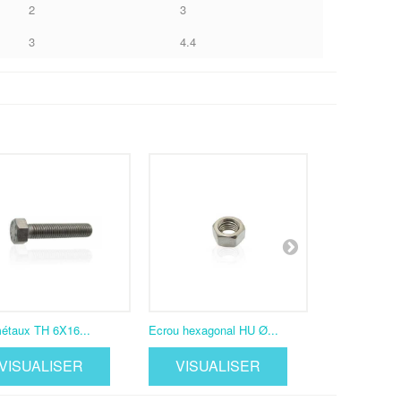
2
3
3
4.4
étaux TH 6X16...
Ecrou hexagonal HU Ø...
Vis métaux TH
VISUALISER
VISUALISER
VISUA