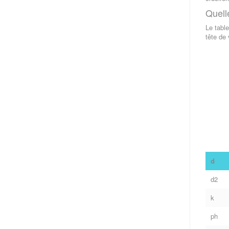
Quell
Le tabl
tête de 
d
d2
k
ph