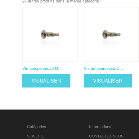
27 autres produits dans la même catégorie :
Vis autoperceuse Ø...
Vis autoperceuse Ø...
VISUALISER
VISUALISER
Catégories
Informations
VISSERIE
CONTACTEZ-NOUS