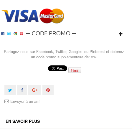
-- CODE PROMO --
Partagez nous sur Facebook, Twitter, Google+ ou Pinterest et obtenez
un code promo supplémentaire de: 3%
Envoyer à un ami
EN SAVOIR PLUS