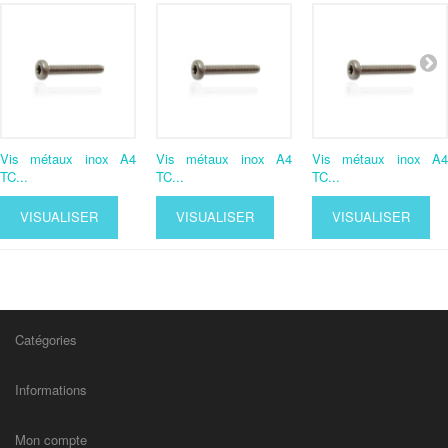
Vis métaux inox A4
Vis métaux inox A4
Vis métaux inox A4
TC...
TC...
TC...
VISUALISER
VISUALISER
VISUALISER
Catégories
Informations
Mon compte