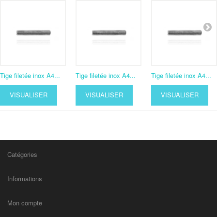
Tige filetée inox A4...
Tige filetée inox A4...
Tige filetée inox A4...
VISUALISER
VISUALISER
VISUALISER
Catégories
Informations
Mon compte