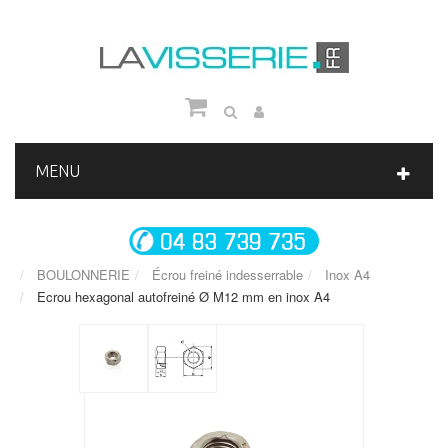
MENU
BOULONNERIE
Écrou freiné indesserrable
Inox A4
Ecrou hexagonal autofreiné Ø M12 mm en inox A4