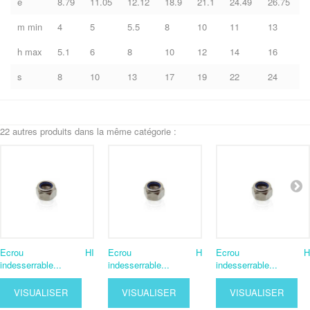
e
8.79
11.05
12.12
18.9
21.1
24.49
26.75
m min
4
5
5.5
8
10
11
13
h max
5.1
6
8
10
12
14
16
s
8
10
13
17
19
22
24
22 autres produits dans la même catégorie :
Ecrou HI
Ecrou H
Ecrou H
indesserrable...
indesserrable...
indesserrable...
VISUALISER
VISUALISER
VISUALISER