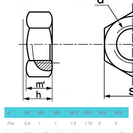
d
M5
M6
M8
M10
M12
M14
M16
Pas
0.8
1
1
1.5
1.75
2
2