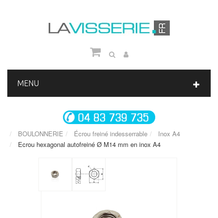
MENU
BOULONNERIE
Écrou freiné indesserrable
Inox A4
Ecrou hexagonal autofreiné Ø M14 mm en inox A4