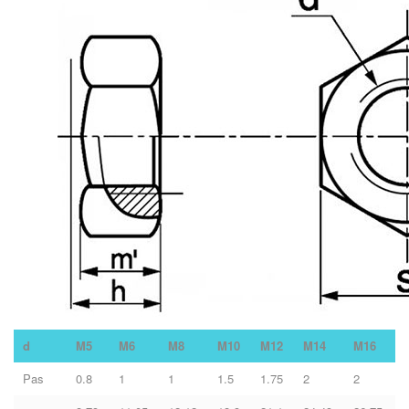
d
M5
M6
M8
M10
M12
M14
M16
Pas
0.8
1
1
1.5
1.75
2
2