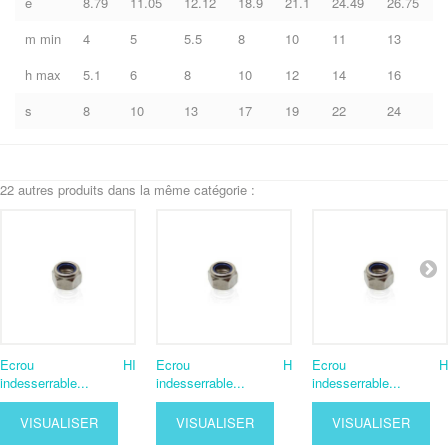
e
8.79
11.05
12.12
18.9
21.1
24.49
26.75
m min
4
5
5.5
8
10
11
13
h max
5.1
6
8
10
12
14
16
s
8
10
13
17
19
22
24
22 autres produits dans la même catégorie :
Ecrou HI
Ecrou H
Ecrou H
indesserrable...
indesserrable...
indesserrable...
VISUALISER
VISUALISER
VISUALISER